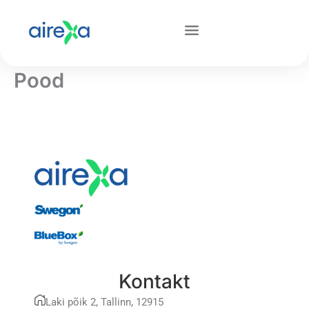
Skip
Avaleht
Pood
to
content
Pood
Kontakt
Laki põik 2, Tallinn, 12915