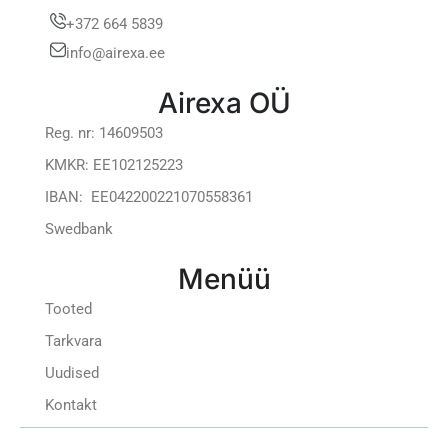
+372 664 5839
info@airexa.ee
Airexa OÜ
Reg. nr: 14609503
KMKR: EE102125223
IBAN: EE042200221070558361
Swedbank
Menüü
Tooted
Tarkvara
Uudised
Kontakt