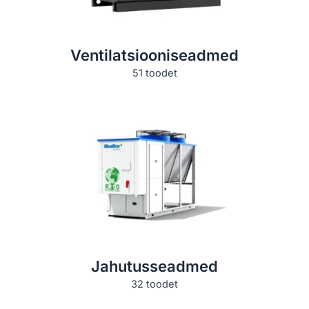
ventilatsiooniseadmed
51 toodet
jahutusseadmed
32 toodet