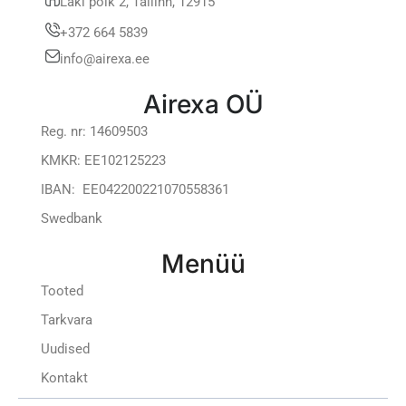
Laki põik 2, Tallinn, 12915
+372 664 5839
info@airexa.ee
Airexa OÜ
Reg. nr: 14609503
KMKR: EE102125223
IBAN: EE042200221070558361
Swedbank
Menüü
Tooted
Tarkvara
Uudised
Kontakt