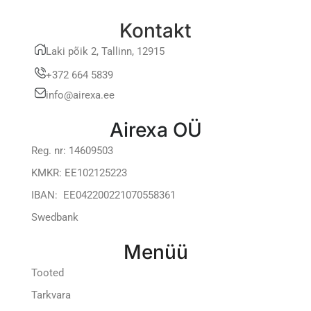
Kontakt
Laki põik 2, Tallinn, 12915
+372 664 5839
info@airexa.ee
Airexa OÜ
Reg. nr: 14609503
KMKR: EE102125223
IBAN: EE042200221070558361
Swedbank
Menüü
Tooted
Tarkvara