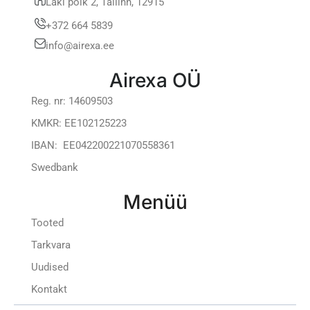
Laki põik 2, Tallinn, 12915
+372 664 5839
info@airexa.ee
Airexa OÜ
Reg. nr: 14609503
KMKR: EE102125223
IBAN: EE042200221070558361
Swedbank
Menüü
Tooted
Tarkvara
Uudised
Kontakt