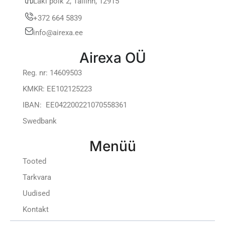
Laki põik 2, Tallinn, 12915
+372 664 5839
info@airexa.ee
Airexa OÜ
Reg. nr: 14609503
KMKR: EE102125223
IBAN: EE042200221070558361
Swedbank
Menüü
Tooted
Tarkvara
Uudised
Kontakt