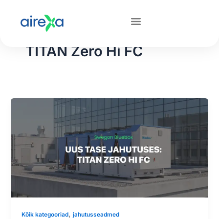
Skip
Avaleht
Uudised-2
TITAN Zero Hi FC
to
content
TITAN Zero Hi FC
,
Kõik kategooriad
jahutusseadmed