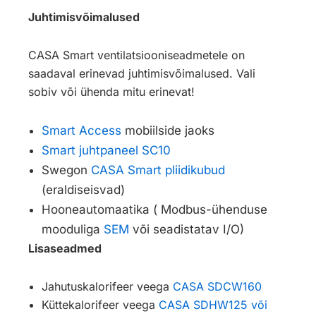
Juhtimisvõimalused
CASA Smart ventilatsiooniseadmetele on
saadaval erinevad juhtimisvõimalused. Vali
sobiv või ühenda mitu erinevat!
Smart Access
mobiilside jaoks
Smart juhtpaneel SC10
Swegon
CASA Smart pliidikubud
(eraldiseisvad)
Hooneautomaatika ( Modbus-ühenduse
mooduliga
SEM
või seadistatav I/O)
Lisaseadmed
Jahutuskalorifeer veega
CASA SDCW160
Küttekalorifeer veega
CASA SDHW125 või