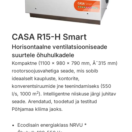
CASA R15-H Smart
Horisontaalne ventilatsiooniseade
suurtele õhuhulkadele
Kompaktne (1100 x 980 x 790 mm, Ã˜315 mm)
rootorsoojusvahetiga seade, mis sobib
ideaalselt kaupluste, kontorite,
konverentsiruumide jne teenindamiseks (550
2
l/s, 1000 m
). Intelligentne niiskuse järgi juhitav
seade. Arendatud, toodetud ja testitud
Põhjamaa kliima jaoks.
Ecodisain energiaklass NRVU *