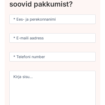
soovid pakkumist?
Nimi
(Required)
Email
(Required)
Phone
(Required)
Untitled