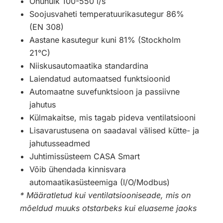
Õhuhulk 100-550 l/s
Soojusvaheti temperatuurikasutegur 86%
(EN 308)
Aastane kasutegur kuni 81% (Stockholm
21°C)
Niiskusautomaatika standardina
Laiendatud automaatsed funktsioonid
Automaatne suvefunktsioon ja passiivne
jahutus
Külmakaitse, mis tagab pideva ventilatsiooni
Lisavarustusena on saadaval välised kütte- ja
jahutusseadmed
Juhtimissüsteem CASA Smart
Võib ühendada kinnisvara
automaatikasüsteemiga (I/O/Modbus)
* Määratletud kui ventilatsiooniseade, mis on
mõeldud muuks otstarbeks kui eluaseme jaoks