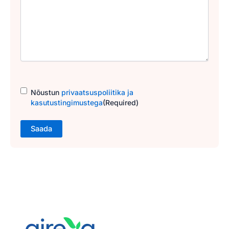
Consent
(Required)
Nõustun
privaatsuspoliitika ja
kasutustingimustega
(Required)