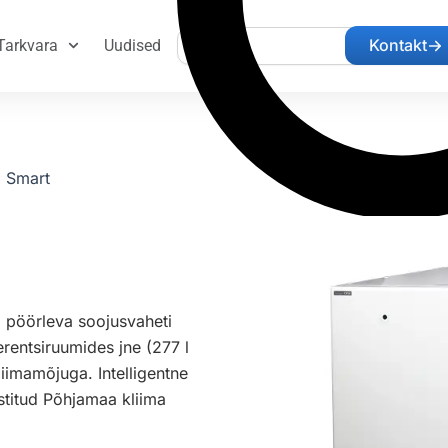
Search
Kontakt
Tarkvara
Uudised
 Smart
pöörleva soojusvaheti
erentsiruumides jne (277 l
iimamõjuga. Intelligentne
estitud Põhjamaa kliima