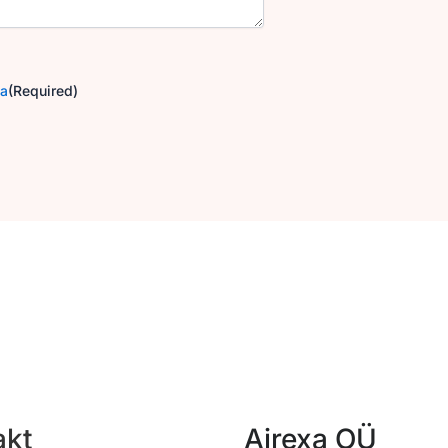
ga
(Required)
akt
Airexa OÜ