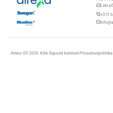
Laki põ
+372 6
info@a
Airexa OÜ 2026. Kõik õigused kaitstud.
Privaatsuspoliitika