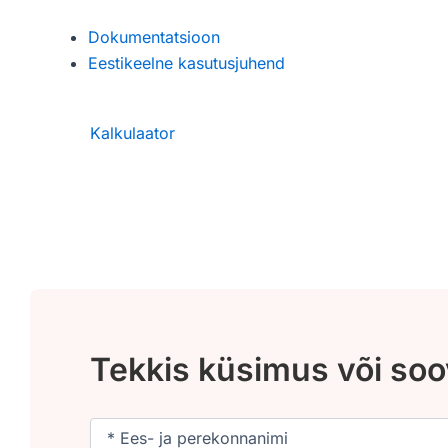
Dokumentatsioon
Eestikeelne kasutusjuhend
Kalkulaator
Tekkis küsimus või so
Nimi
(Required)