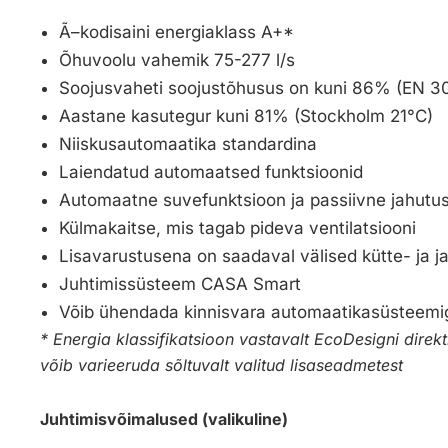
Ã–kodisaini energiaklass A+*
Õhuvoolu vahemik 75-277 l/s
Soojusvaheti soojustõhusus on kuni 86% (EN 3
Aastane kasutegur kuni 81% (Stockholm 21°C)
Niiskusautomaatika standardina
Laiendatud automaatsed funktsioonid
Automaatne suvefunktsioon ja passiivne jahutu
Külmakaitse, mis tagab pideva ventilatsiooni
Lisavarustusena on saadaval välised kütte- ja
Juhtimissüsteem CASA Smart
Võib ühendada kinnisvara automaatikasüsteemi
* Energia klassifikatsioon vastavalt EcoDesigni direkti
võib varieeruda sõltuvalt valitud lisaseadmetest
Juhtimisvõimalused (valikuline)