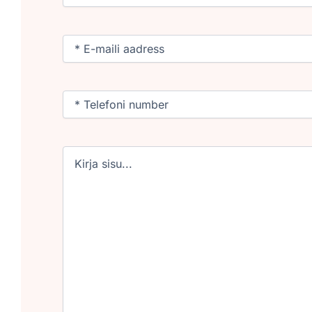
Email
(Required)
Phone
(Required)
Untitled