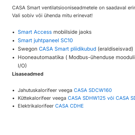
CASA Smart ventilatsiooniseadmetele on saadaval eri
Vali sobiv või ühenda mitu erinevat!
Smart Access
mobiilside jaoks
Smart juhtpaneel SC10
Swegon
CASA Smart pliidikubud
(eraldiseisvad)
Hooneautomaatika ( Modbus-ühenduse moodul
I/O)
Lisaseadmed
Jahutuskalorifeer veega
CASA SDCW160
Küttekalorifeer veega
CASA SDHW125 või CASA 
Elektrikalorifeer
CASA CDHE