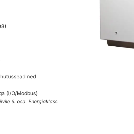
08)
s
 jahutusseadmed
ga (I/O/Modbus)
ivile 6. osa. Energiaklass