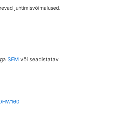
nevad juhtimisvõimalused.
iga
SEM
või seadistatav
SDHW160