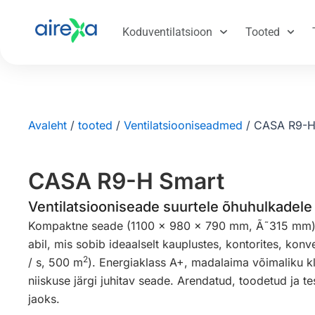
Koduventilatsioon
Tooted
Avaleht
/
tooted
/
Ventilatsiooniseadmed
/
CASA R9-H
CASA R9-H Smart
Ventilatsiooniseade suurtele õhuhulkadele
Kompaktne seade (1100 x 980 x 790 mm, Ã˜315 mm) 
abil, mis sobib ideaalselt kauplustes, kontorites, konv
2
/ s, 500 m
). Energiaklass A+, madalaima võimaliku kl
niiskuse järgi juhitav seade. Arendatud, toodetud ja t
jaoks.