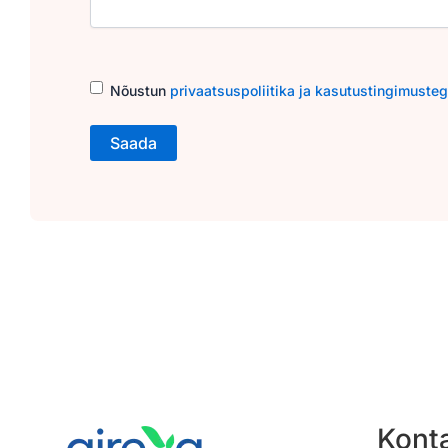
Consent
(Required)
Nõustun
privaatsuspoliitika ja kasutustingimuste
Kont