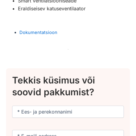
Smart ventilatsiooniseade
Eraldiseisev katuseventilaator
Dokumentatsioon
Tekkis küsimus või
soovid pakkumist?
Nimi
(Required)
Email
(Required)