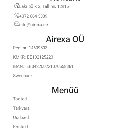
Laki põik 2, Tallinn, 12915
+372 664 5839
info@airexa.ee
Airexa OÜ
Reg. nr: 14609503
KMKR: EE102125223
IBAN: EE042200221070558361
Swedbank
Menüü
Tooted
Tarkvara
Uudised
Kontakt