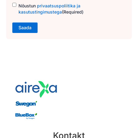
Consent
(Required)
Nõustun
privaatsuspoliitika ja
kasutustingimustega
(Required)
Kontakt