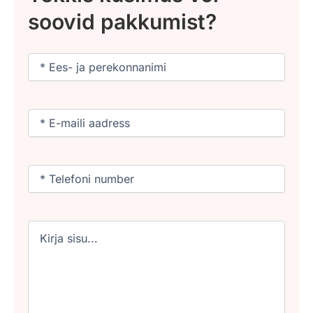
soovid pakkumist?
Nimi
(Required)
Email
(Required)
Phone
(Required)
Untitled