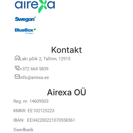
Kontakt
Laki põik 2, Tallinn, 12915
+372 664 5839
info@airexa.ee
Airexa OÜ
Reg. nr: 14609503
KMKR: EE102125223
IBAN: EE042200221070558361
Swedbank