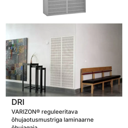
DRI
VARIZON® reguleeritava
õhujaotusmustriga laminaarne
õhujagaja