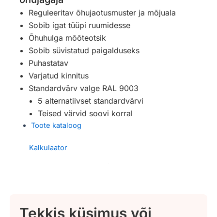
Reguleeritav õhujaotusmuster ja mõjuala
Sobib igat tüüpi ruumidesse
Õhuhulga mõõteotsik
Sobib süvistatud paigalduseks
Puhastatav
Varjatud kinnitus
Standardvärv valge RAL 9003
5 alternatiivset standardvärvi
Teised värvid soovi korral
Toote kataloog
Kalkulaator
Tekkis küsimus või