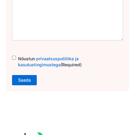
Consent
(Required)
Nõustun
privaatsuspoliitika ja
kasutustingimustega
(Required)