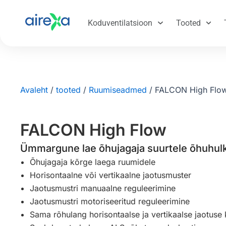
Koduventilatsioon
Tooted
Avaleht
/
tooted
/
Ruumiseadmed
/
FALCON High Flo
FALCON High Flow
Ümmargune lae õhujagaja suurtele õhuhul
Õhujagaja kõrge laega ruumidele
Horisontaalne või vertikaalne jaotusmuster
Jaotusmustri manuaalne reguleerimine
Jaotusmustri motoriseeritud reguleerimine
Sama rõhulang horisontaalse ja vertikaalse jaotuse 