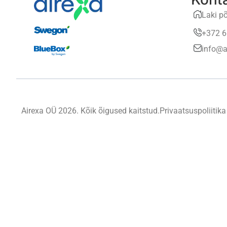
Laki põ
+372 6
info@a
Airexa OÜ 2026. Kõik õigused kaitstud.
Privaatsuspoliitika