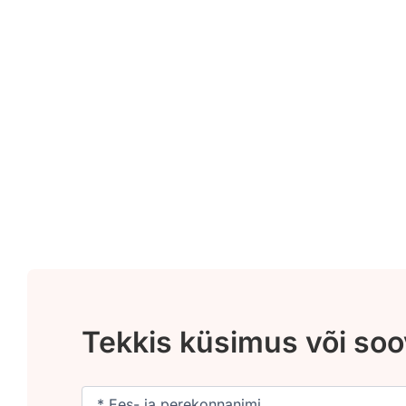
Tekkis küsimus või so
Nimi
(Required)