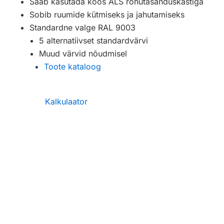
Saab kasutada koos ALS rõhutasanduskastiga
Sobib ruumide kütmiseks ja jahutamiseks
Standardne valge RAL 9003
5 alternatiivset standardvärvi
Muud värvid nõudmisel
Toote kataloog
Kalkulaator