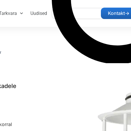
Search
Kontakt
Tarkvara
Uudised
w
kadele
korral