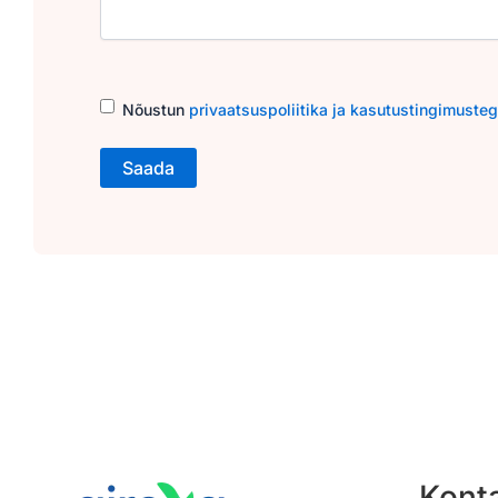
Consent
(Required)
Nõustun
privaatsuspoliitika ja kasutustingimuste
Kont