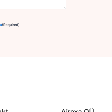
ga
(Required)
akt
Airexa OÜ