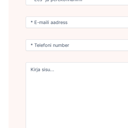
Email
(Required)
Phone
(Required)
Untitled