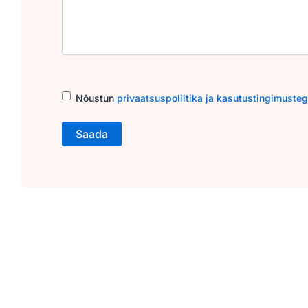
Consent
(Required)
Nõustun
privaatsuspoliitika ja kasutustingimuste