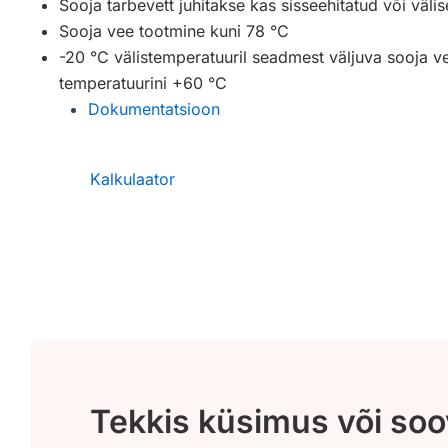
Sooja tarbevett juhitakse kas sisseehitatud või välis
Sooja vee tootmine kuni 78 °C
-20 °C välistemperatuuril seadmest väljuva sooja v
temperatuurini +60 °C
Dokumentatsioon
Kalkulaator
Tekkis küsimus või so