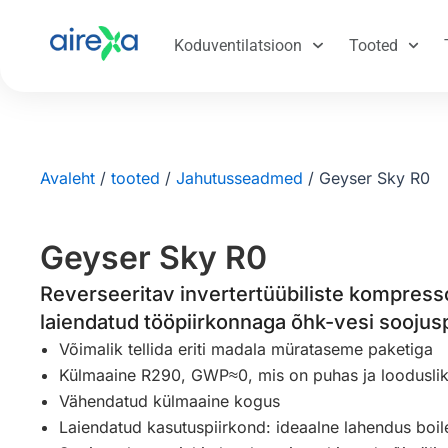
Koduventilatsioon
Tooted
Avaleht
/
tooted
/
Jahutusseadmed
/
Geyser Sky R0
Geyser Sky R0
Reverseeritav invertertüübiliste kompress
laiendatud tööpiirkonnaga õhk-vesi sooju
Võimalik tellida eriti madala mürataseme paketiga
Külmaaine R290, GWP≈0, mis on puhas ja looduslik
Vähendatud külmaaine kogus
Laiendatud kasutuspiirkond: ideaalne lahendus boi