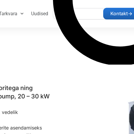
Search
Kontakt
Tarkvara
Uudised
oritega ning
spump, 20 – 30 kW
 vedelik
lerite asendamiseks