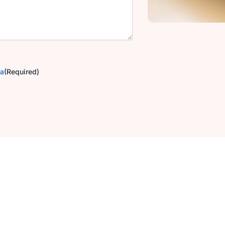
ga
(Required)