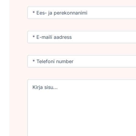
Nimi
(Required)
Email
(Required)
Phone
(Required)
Untitled