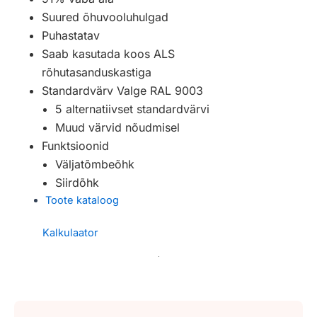
Suured õhuvooluhulgad
Puhastatav
Saab kasutada koos ALS
rõhutasanduskastiga
Standardvärv Valge RAL 9003
5 alternatiivset standardvärvi
Muud värvid nõudmisel
Funktsioonid
Väljatõmbeõhk
Siirdõhk
Toote kataloog
Kalkulaator