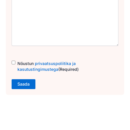
Consent
(Required)
Nõustun
privaatsuspoliitika ja
kasutustingimustega
(Required)