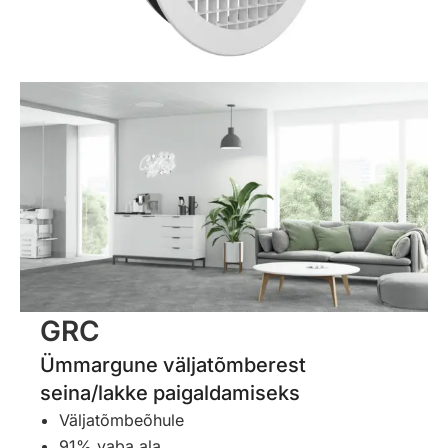
GRC
Ümmargune väljatõmberest
seina/lakke paigaldamiseks
Väljatõmbeõhule
91% vaba ala