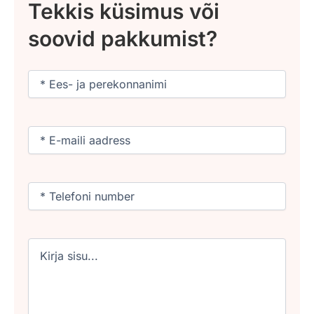
Tekkis küsimus või
soovid pakkumist?
Nimi
(Required)
Email
(Required)
Phone
(Required)
Untitled