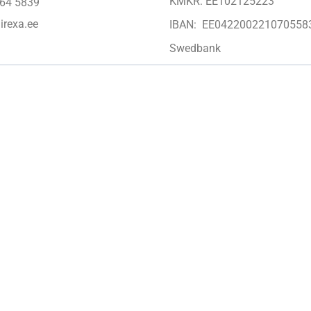
KMKR: EE102125223
64 5839
irexa.ee
IBAN: EE042200221070558
Swedbank