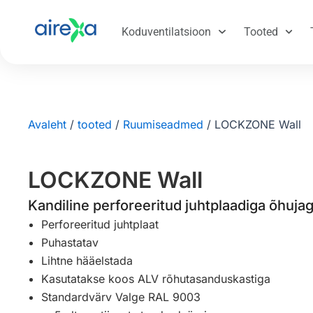
Koduventilatsioon
Tooted
Avaleht
/
tooted
/
Ruumiseadmed
/
LOCKZONE Wall
LOCKZONE Wall
Kandiline perforeeritud juhtplaadiga õhujag
Perforeeritud juhtplaat
Puhastatav
Lihtne hääelstada
Kasutatakse koos ALV rõhutasanduskastiga
Standardvärv Valge RAL 9003