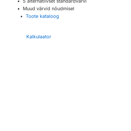
5 alternatiivset standardvärvi
Muud värvid nõudmisel
Toote kataloog
Kalkulaator