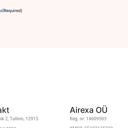
ga
(Required)
akt
Airexa OÜ
ik 2, Tallinn, 12915
Reg. nr: 14609503