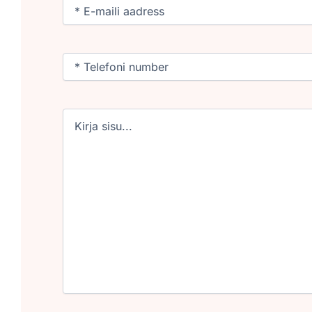
Email
(Required)
Phone
(Required)
Untitled