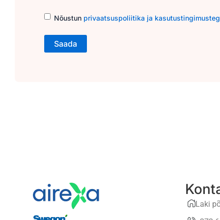
Consent
(Required)
Nõustun
privaatsuspoliitika ja kasutustingimuste
Kont
Laki põ