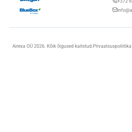
+372 6
info@a
Airexa OÜ 2026. Kõik õigused kaitstud.
Privaatsuspoliitika