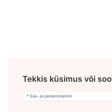
Tekkis küsimus või so
Nimi
(Required)