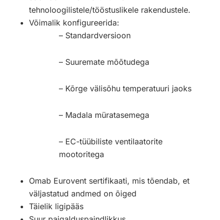
tehnoloogilistele/tööstuslikele rakendustele.
Võimalik konfigureerida:
– Standardversioon
– Suuremate mõõtudega
– Kõrge välisõhu temperatuuri jaoks
– Madala müratasemega
– EC-tüübiliste ventilaatorite
mootoritega
Omab Eurovent sertifikaati, mis tõendab, et
väljastatud andmed on õiged
Täielik ligipääs
Suur paigalduspaindlikkus