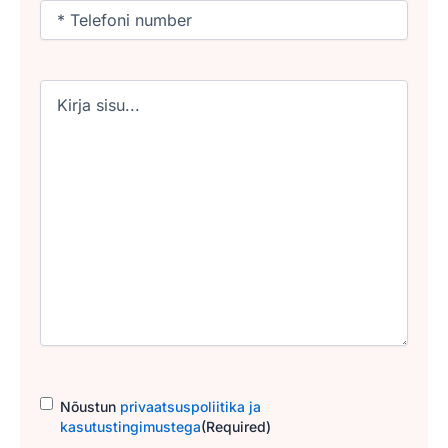
Phone
(Required)
Untitled
Consent
(Required)
Nõustun
privaatsuspoliitika ja
kasutustingimustega
(Required)