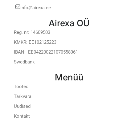
info@airexa.ee
Airexa OÜ
Reg. nr: 14609503
KMKR: EE102125223
IBAN: EE042200221070558361
Swedbank
Menüü
Tooted
Tarkvara
Uudised
Kontakt