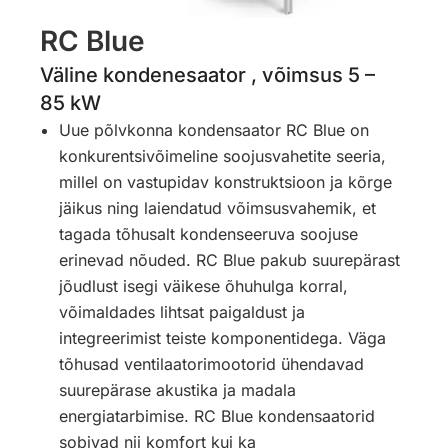
RC Blue
Väline kondenesaator , võimsus 5 –
85 kW
Uue põlvkonna kondensaator RC Blue on
konkurentsivõimeline soojusvahetite seeria,
millel on vastupidav konstruktsioon ja kõrge
jäikus ning laiendatud võimsusvahemik, et
tagada tõhusalt kondenseeruva soojuse
erinevad nõuded. RC Blue pakub suurepärast
jõudlust isegi väikese õhuhulga korral,
võimaldades lihtsat paigaldust ja
integreerimist teiste komponentidega. Väga
tõhusad ventilaatorimootorid ühendavad
suurepärase akustika ja madala
energiatarbimise. RC Blue kondensaatorid
sobivad nii komfort kui ka