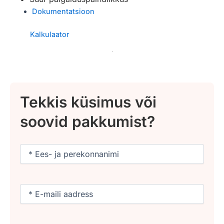
Dokumentatsioon
Kalkulaator
Tekkis küsimus või
soovid pakkumist?
Nimi
(Required)
Email
(Required)