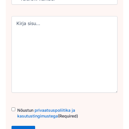
Untitled
Consent
(Required)
Nõustun
privaatsuspoliitika ja
kasutustingimustega
(Required)