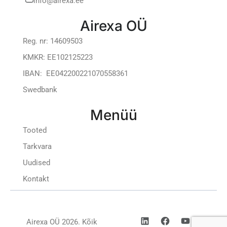
info@airexa.ee
Airexa OÜ
Reg. nr: 14609503
KMKR: EE102125223
IBAN: EE042200221070558361
Swedbank
Menüü
Tooted
Tarkvara
Uudised
Kontakt
Airexa OÜ 2026. Kõik