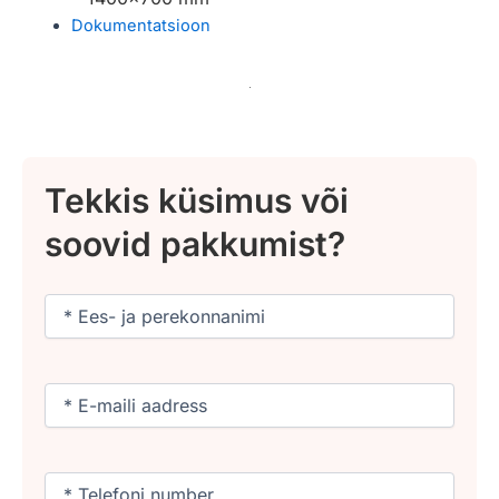
Dokumentatsioon
Tekkis küsimus või
soovid pakkumist?
Nimi
(Required)
Email
(Required)
Phone
(Required)