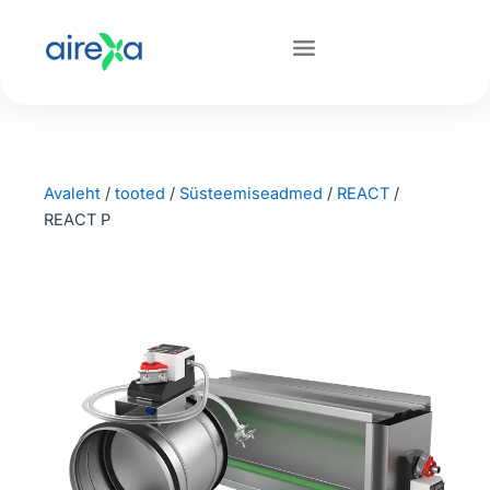
Avaleht
/
tooted
/
Süsteemiseadmed
/
REACT
/
REACT P