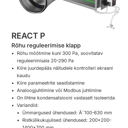
REACT P
Rõhu reguleerimise klapp
Rõhu mõõtmine kuni 300 Pa, soovitatav
reguleerimisala 20-290 Pa
Kiire juurdepääs näitudele kontrolleri ekraani
kaudu
Kiire parameetrite seadistamine
Analoogjuhtimine või Modbus juhtimine
On lihtne kondensatsiooni vastaselt isoleerida
Variandid:
Ümmargused ühendused: Ã˜100-630 mm
Ristkülikukujulised ühendused: 200×200-
1400×700 mm