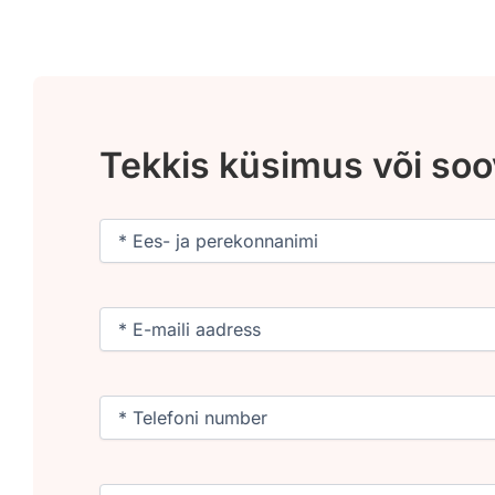
Tekkis küsimus või so
Nimi
(Required)
Email
(Required)
Phone
(Required)
Untitled