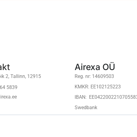
akt
Airexa OÜ
ik 2, Tallinn, 12915
Reg. nr: 14609503
KMKR: EE102125223
64 5839
irexa.ee
IBAN: EE042200221070558
Swedbank