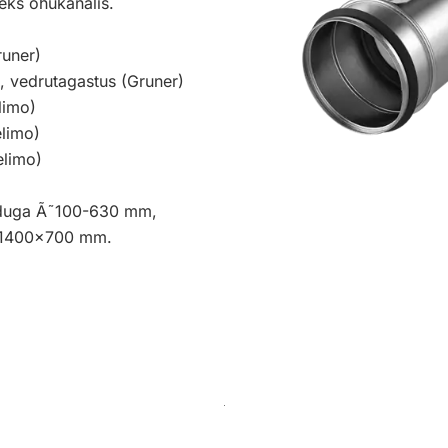
seks õhukanalis.
runer)
, vedrutagastus (Gruner)
limo)
elimo)
elimo)
duga Ã˜100-630 mm,
i 1400×700 mm.