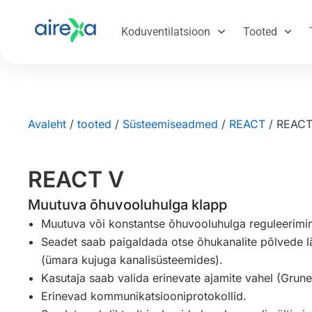
Koduventilatsioon
Tooted
Avaleht
/
tooted
/
Süsteemiseadmed
/
REACT
/
REACT
REACT V
Muutuva õhuvooluhulga klapp
Muutuva või konstantse õhuvooluhulga reguleerimi
Seadet saab paigaldada otse õhukanalite põlvede l
(ümara kujuga kanalisüsteemides).
Kasutaja saab valida erinevate ajamite vahel (Grun
Erinevad kommunikatsiooniprotokollid.