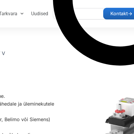
Search
Kontakt
Tarkvara
Uudised
 V
ne.
ähedale ja üleminekutele
er, Belimo või Siemens)