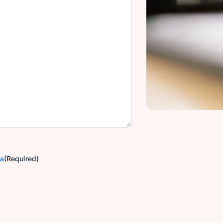
ga
(Required)