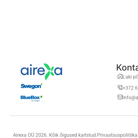
Kont
Laki põ
+372 6
info@a
Airexa OÜ 2026. Kõik õigused kaitstud.
Privaatsuspoliitika