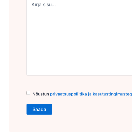
Consent
(Required)
Nõustun
privaatsuspoliitika ja kasutustingimuste