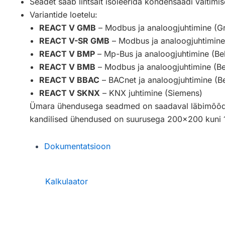
Seadet saab lihtsalt isoleerida kondensaadi vältimi
Variantide loetelu:
REACT V GMB
– Modbus ja analoogjuhtimine (G
REACT V-SR GMB
– Modbus ja analoogjuhtimine
REACT V BMP
– Mp-Bus ja analoogjuhtimine (Be
REACT V BMB
– Modbus ja analoogjuhtimine (B
REACT V BBAC
– BACnet ja analoogjuhtimine (B
REACT V SKNX
– KNX juhtimine (Siemens)
Ümara ühendusega seadmed on saadaval läbimõõ
kandilised ühendused on suurusega 200×200 kun
Dokumentatsioon
Kalkulaator