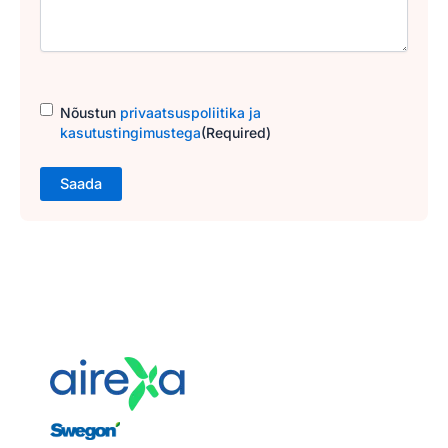
Consent
(Required)
Nõustun
privaatsuspoliitika ja
kasutustingimustega
(Required)