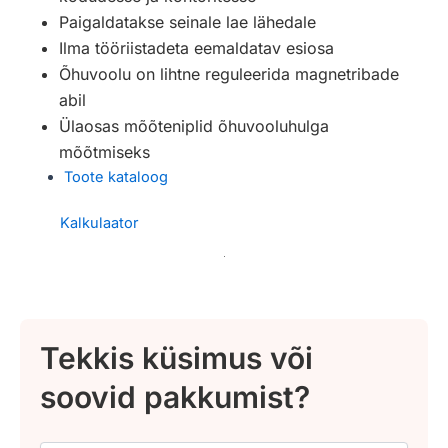
Paigaldatakse seinale lae lähedale
Ilma tööriistadeta eemaldatav esiosa
Õhuvoolu on lihtne reguleerida magnetribade
abil
Ülaosas mõõteniplid õhuvooluhulga
mõõtmiseks
Toote kataloog
Kalkulaator
Tekkis küsimus või
soovid pakkumist?