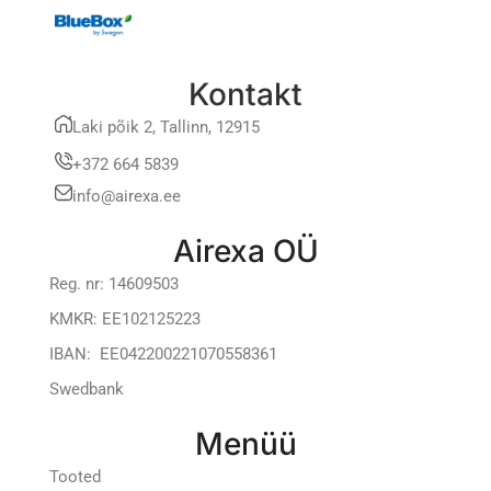
Kontakt
Laki põik 2, Tallinn, 12915
+372 664 5839
info@airexa.ee
Airexa OÜ
Reg. nr: 14609503
KMKR: EE102125223
IBAN: EE042200221070558361
Swedbank
Menüü
Tooted