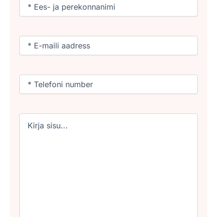
Nimi
(Required)
Email
(Required)
Phone
(Required)
Untitled