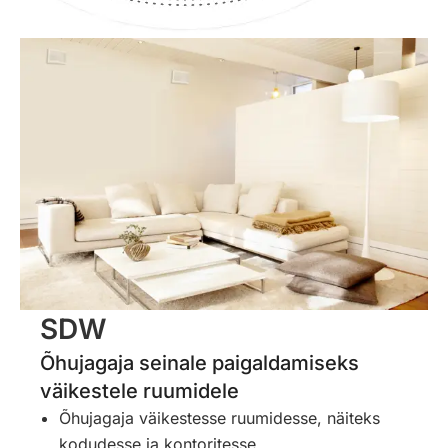
SDW
Õhujagaja seinale paigaldamiseks
väikestele ruumidele
Õhujagaja väikestesse ruumidesse, näiteks
kodudesse ja kontoritesse