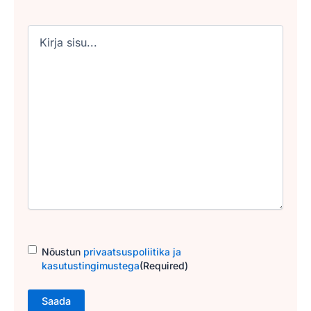
Untitled
Consent
(Required)
Nõustun
privaatsuspoliitika ja
kasutustingimustega
(Required)