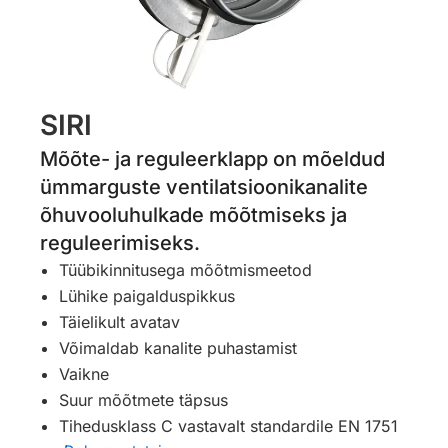
SIRI
Mõõte- ja reguleerklapp on mõeldud
ümmarguste ventilatsioonikanalite
õhuvooluhulkade mõõtmiseks ja
reguleerimiseks.
Tüübikinnitusega mõõtmismeetod
Lühike paigalduspikkus
Täielikult avatav
Võimaldab kanalite puhastamist
Vaikne
Suur mõõtmete täpsus
Tihedusklass C vastavalt standardile EN 1751