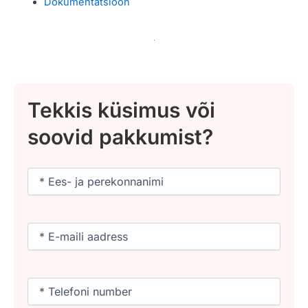
Dokumentatsioon
Tekkis küsimus või
soovid pakkumist?
Nimi
(Required)
Email
(Required)
Phone
(Required)