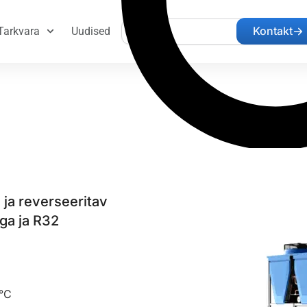
Search
Kontakt
Tarkvara
Uudised
ja reverseeritav
ga ja R32
 °C