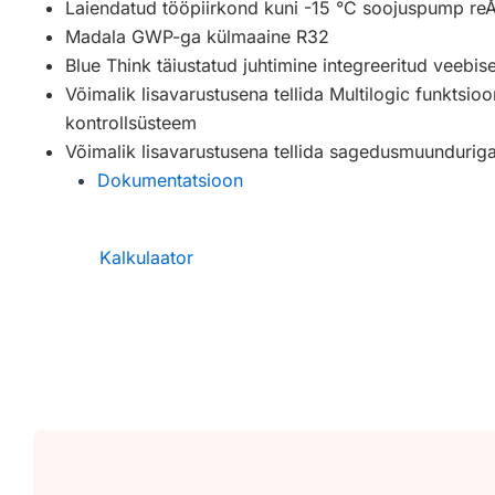
Laiendatud tööpiirkond kuni -15 °C soojuspump re
Madala GWP-ga külmaaine R32
Blue Think täiustatud juhtimine integreeritud veebise
Võimalik lisavarustusena tellida Multilogic funktsioo
kontrollsüsteem
Võimalik lisavarustusena tellida sagedusmuunduriga
Dokumentatsioon
Kalkulaator