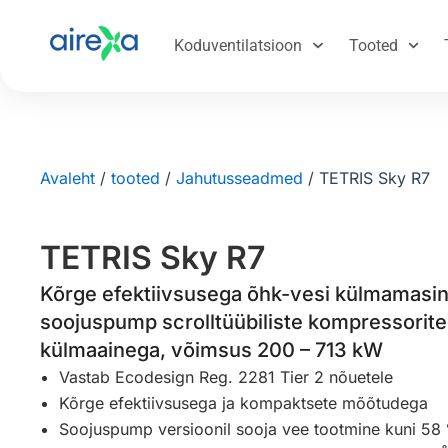
Koduventilatsioon
Tooted
Avaleht
/
tooted
/
Jahutusseadmed
/
TETRIS Sky R7
TETRIS Sky R7
Kõrge efektiivsusega õhk-vesi külmamasin 
soojuspump scrolltüübiliste kompressorite
külmaainega, võimsus 200 – 713 kW
Vastab Ecodesign Reg. 2281 Tier 2 nõuetele
Kõrge efektiivsusega ja kompaktsete mõõtudega
Soojuspump versioonil sooja vee tootmine kuni 58