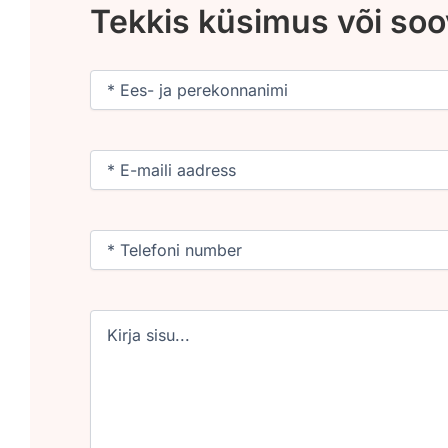
Tekkis küsimus või so
Nimi
(Required)
Email
(Required)
Phone
(Required)
Untitled