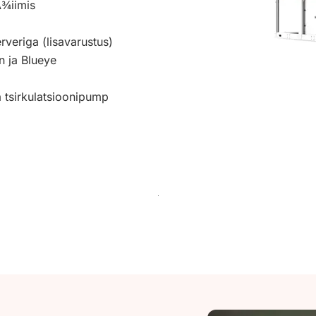
Å¾iimis
rveriga (lisavarustus)
n ja Blueye
 tsirkulatsioonipump