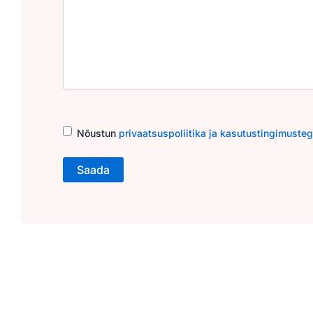
Consent
(Required)
Nõustun
privaatsuspoliitika ja kasutustingimuste