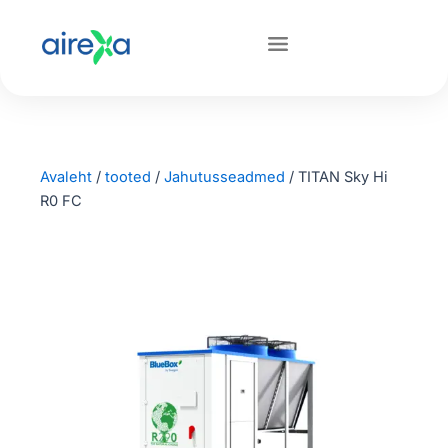
Avaleht
/
tooted
/
Jahutusseadmed
/
TITAN Sky Hi
R0 FC