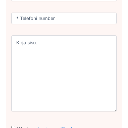
Phone
(Required)
Untitled
Consent
(Required)