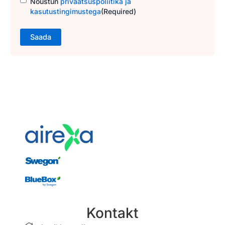
Nõustun
privaatsuspoliitika ja
kasutustingimustega
(Required)
Kontakt