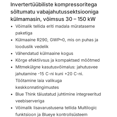
Invertertüübiliste kompressoritega
sõltumatu vabajahutussektsiooniga
külmamasin, võimsus 30 – 150 kW
Võimalik tellida eriti madala mürataseme
paketiga
Külmaaine R290, GWP≈0, mis on puhas ja
looduslik vedelik
Vähendatud külmaaine kogus
Kõrge efektiivsus ja kompaktsed mõõtmed
Mitmekülgne kasutusvõimalus: jahutusvee
jahutamine -15 C-ni kuni +20 C-ni.
Töötamine laia valikuga
keskkonnatingimustes
Blue Think täiustatud juhtimine integreeritud
veebiserveriga
Võimalik lisavarustusena tellida Multilogic
funktsioon ja Blueye kontrollsüsteem