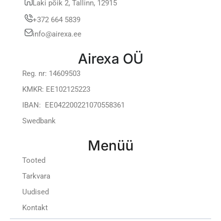
Laki põik 2, Tallinn, 12915
+372 664 5839
info@airexa.ee
Airexa OÜ
Reg. nr: 14609503
KMKR: EE102125223
IBAN: EE042200221070558361
Swedbank
Menüü
Tooted
Tarkvara
Uudised
Kontakt