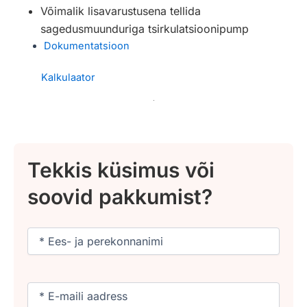
Võimalik lisavarustusena tellida
sagedusmuunduriga tsirkulatsioonipump
Dokumentatsioon
Kalkulaator
Tekkis küsimus või
soovid pakkumist?
Nimi
(Required)
Email
(Required)