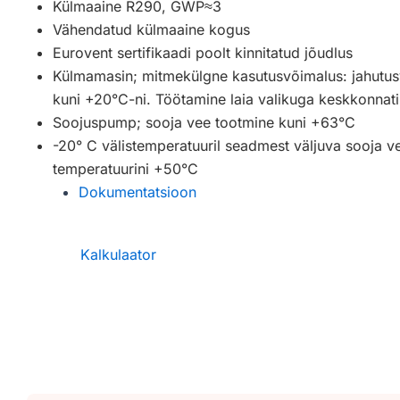
Külmaaine R290, GWP≈3
Vähendatud külmaaine kogus
Eurovent sertifikaadi poolt kinnitatud jõudlus
Külmamasin; mitmekülgne kasutusvõimalus: jahutus
kuni +20°C-ni. Töötamine laia valikuga keskkonnat
Soojuspump; sooja vee tootmine kuni +63°C
-20° C välistemperatuuril seadmest väljuva sooja v
temperatuurini +50°C
Dokumentatsioon
Kalkulaator