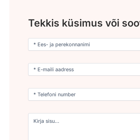
Tekkis küsimus või so
Nimi
(Required)
Email
(Required)
Phone
(Required)
Untitled