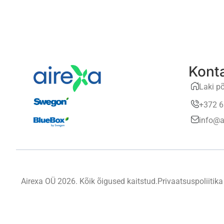
Kont
Laki põ
+372 6
info@a
Airexa OÜ 2026. Kõik õigused kaitstud.
Privaatsuspoliitika