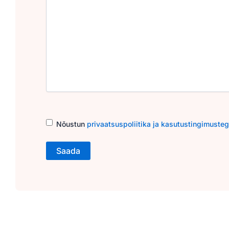
Consent
(Required)
Nõustun
privaatsuspoliitika ja kasutustingimuste