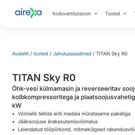
Koduventilatsioon
Tooted
Avaleht
/
tooted
/
Jahutusseadmed
/
TITAN Sky R0
TITAN Sky R0
Õhk-vesi külmamasin ja reverseeritav sooj
kolbkompressoritega ja plaatsoojusvaheti
kW
Võimalik tellida eriti madala mürataseme paketiga
Jääksoojuse ärakasutamisvõimalus
Laiendatud tööpiirkond, mitmekülgsed rakendusvõ