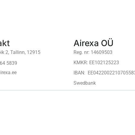
akt
Airexa OÜ
ik 2, Tallinn, 12915
Reg. nr: 14609503
KMKR: EE102125223
64 5839
irexa.ee
IBAN: EE042200221070558
Swedbank