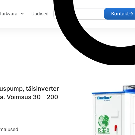
Search
Kontakt
Tarkvara
Uudised
uspump, täisinverter
ga. Võimsus 30 – 200
imalused