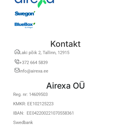
Kontakt
Laki põik 2, Tallinn, 12915
+372 664 5839
info@airexa.ee
Airexa OÜ
Reg. nr: 14609503
KMKR: EE102125223
IBAN: EE042200221070558361
Swedbank