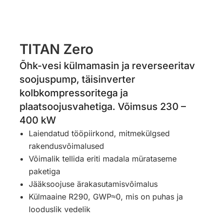
TITAN Zero
Õhk-vesi külmamasin ja reverseeritav
soojuspump, täisinverter
kolbkompressoritega ja
plaatsoojusvahetiga. Võimsus 230 –
400 kW
Laiendatud tööpiirkond, mitmekülgsed
rakendusvõimalused
Võimalik tellida eriti madala mürataseme
paketiga
Jääksoojuse ärakasutamisvõimalus
Külmaaine R290, GWP≈0, mis on puhas ja
looduslik vedelik