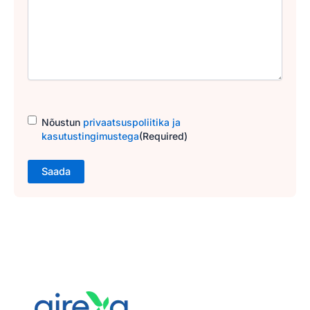
Consent
(Required)
Nõustun
privaatsuspoliitika ja
kasutustingimustega
(Required)