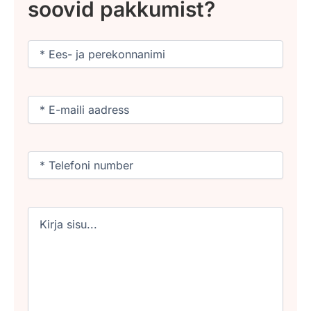
soovid pakkumist?
Nimi
(Required)
Email
(Required)
Phone
(Required)
Untitled