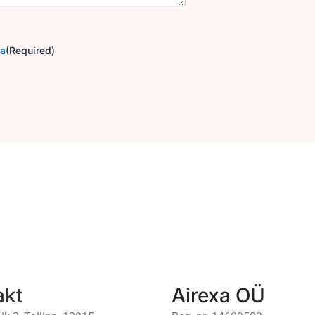
ga
(Required)
akt
Airexa OÜ