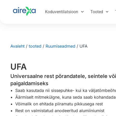
Koduventilatsioon
Tooted
Avaleht
/
tooted
/
Ruumiseadmed
/
UFA
UFA
Universaalne rest põrandatele, seintele võ
paigaldamiseks
Saab kasutada nii sissepuhke- kui ka väljatõmbeõh
Äärmiselt mitmekülgne, kuna seda saab kohandada 
Võimalik on ehitada piiramatu pikkusega rest
Rest on valmistatud anodeeritud alumiiniumist