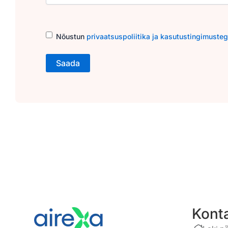
Consent
(Required)
Nõustun
privaatsuspoliitika ja kasutustingimuste
Kont