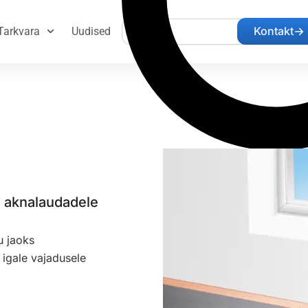
Search
Kontakt
Tarkvara
Uudised
i aknalaudadele
u jaoks
igale vajadusele