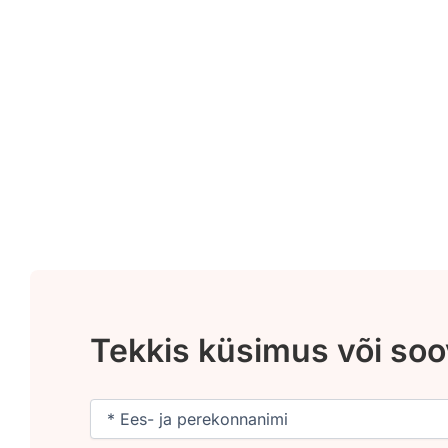
Tekkis küsimus või so
Nimi
(Required)