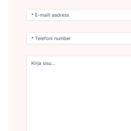
Email
(Required)
Phone
(Required)
Untitled