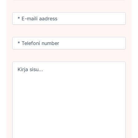
Email
(Required)
Phone
(Required)
Untitled