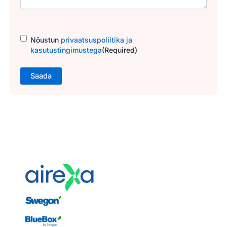
Consent
(Required)
Nõustun
privaatsuspoliitika ja
kasutustingimustega
(Required)