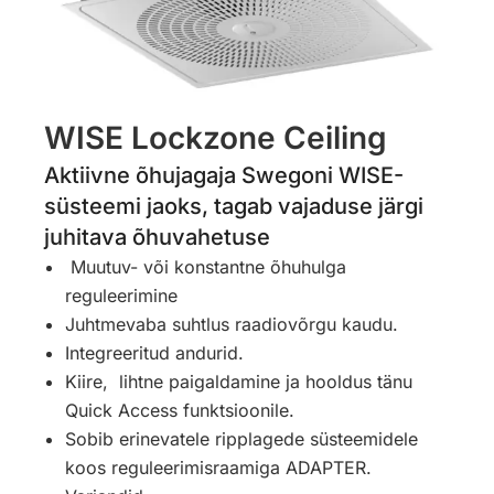
WISE Lockzone Ceiling
Aktiivne õhujagaja Swegoni WISE-
süsteemi jaoks, tagab vajaduse järgi
juhitava õhuvahetuse
Muutuv- või konstantne õhuhulga
reguleerimine
Juhtmevaba suhtlus raadiovõrgu kaudu.
Integreeritud andurid.
Kiire, lihtne paigaldamine ja hooldus tänu
Quick Access funktsioonile.
Sobib erinevatele ripplagede süsteemidele
koos reguleerimisraamiga ADAPTER.