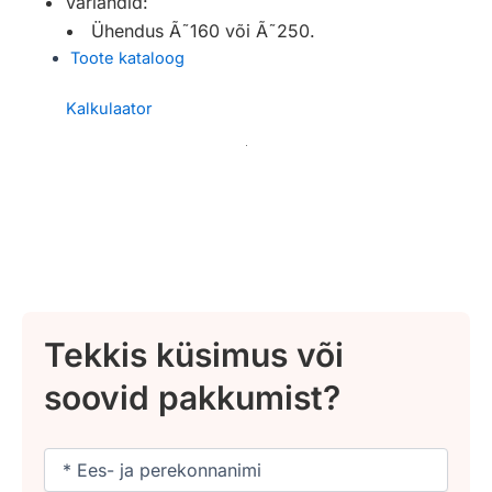
Variandid:
Ühendus Ã˜160 või Ã˜250.
Toote kataloog
Kalkulaator
Tekkis küsimus või
soovid pakkumist?
Nimi
(Required)