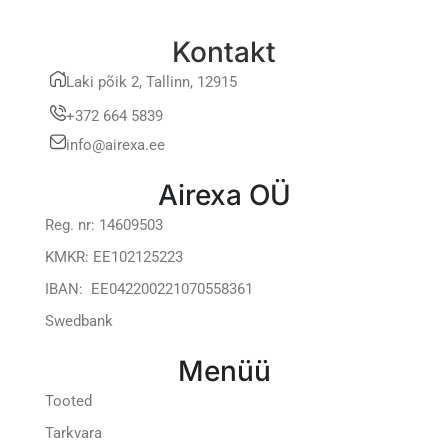
Kontakt
Laki põik 2, Tallinn, 12915
+372 664 5839
info@airexa.ee
Airexa OÜ
Reg. nr: 14609503
KMKR: EE102125223
IBAN: EE042200221070558361
Swedbank
Menüü
Tooted
Tarkvara