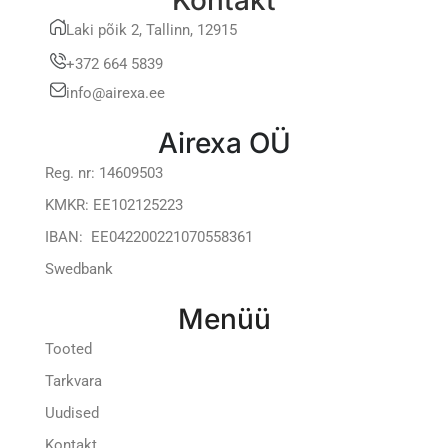
Laki põik 2, Tallinn, 12915
+372 664 5839
info@airexa.ee
Airexa OÜ
Reg. nr: 14609503
KMKR: EE102125223
IBAN: EE042200221070558361
Swedbank
Menüü
Tooted
Tarkvara
Uudised
Kontakt