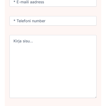
Phone
(Required)
Untitled