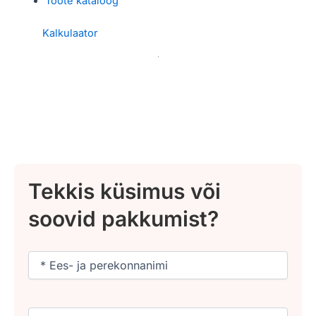
Toote kataloog
Kalkulaator
Tekkis küsimus või
soovid pakkumist?
Nimi
(Required)
Email
(Required)