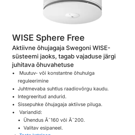
WISE Sphere Free
Aktiivne õhujagaja Swegoni WISE-
süsteemi jaoks, tagab vajaduse järgi
juhitava õhuvahetuse
Muutuv- või konstantne õhuhulga
reguleerimine
Juhtmevaba suhtlus raadiovõrgu kaudu.
Integreeritud andurid.
Sissepuhke õhujagaja aktiivse piluga.
Variandid:
Ühendus Ã˜160 või Ã˜200.
Valitav esipaneel.