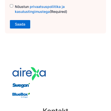
Consent
(Required)
Nõustun
privaatsuspoliitika ja
kasutustingimustega
(Required)
Kontakt