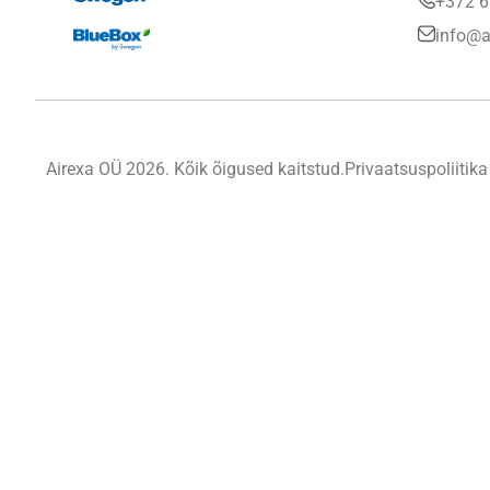
+372 6
info@a
Airexa OÜ 2026. Kõik õigused kaitstud.
Privaatsuspoliitika