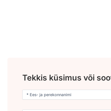
Tekkis küsimus või so
Nimi
(Required)