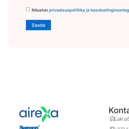
Consent
(Required)
Nõustun
privaatsuspoliitika ja kasutustingimuste
Kont
Laki põ