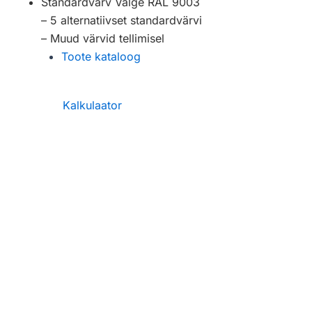
Standardvärv Valge RAL 9003
– 5 alternatiivset standardvärvi
– Muud värvid tellimisel
Toote kataloog
Kalkulaator