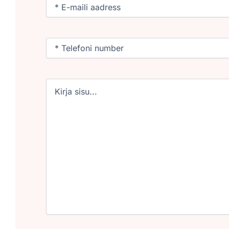
Email
(Required)
Phone
(Required)
Untitled