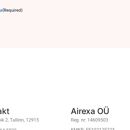
ga
(Required)
akt
Airexa OÜ
ik 2, Tallinn, 12915
Reg. nr: 14609503
KMKR: EE102125223