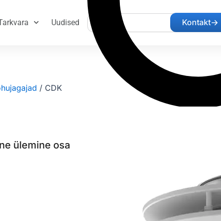
Search
Kontakt
Tarkvara
Uudised
õhujagajad
/
CDK
ne ülemine osa