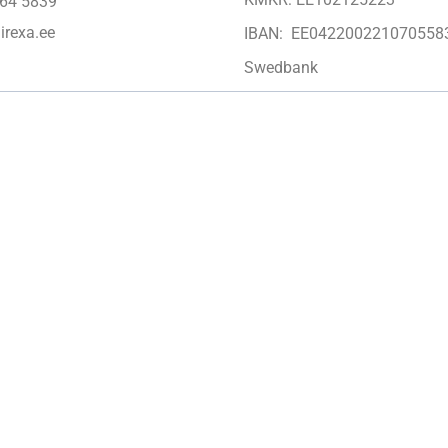
64 5839
irexa.ee
IBAN: EE042200221070558
Swedbank