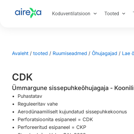
Koduventilatsioon
Tooted
Avaleht
/
tooted
/
Ruumiseadmed
/
Õhujagajad
/
Lae 
CDK
Ümmargune sissepuhkeõhujagaja - Koonili
Puhastatav
Reguleeritav vahe
Aerodünaamiliselt kujundatud sissepuhkekoonus
Perforatsioonita esipaneel = CDK
Perforeeritud esipaneel = CKP