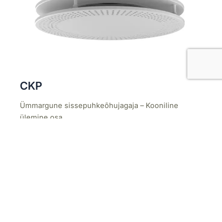
CKP
Ümmargune sissepuhkeõhujagaja – Kooniline
ülemine osa
Vaata Toodet →