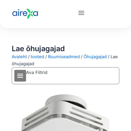
Lae õhujagajad
Avaleht
/
tooted
/
Ruumiseadmed
/
Õhujagajad
/
Lae
õhujagajad
Ava Filtrid