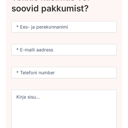
soovid pakkumist?
Nimi
(Required)
Email
(Required)
Phone
(Required)
Untitled