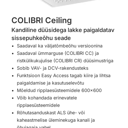
COLIBRI Ceiling
Kandiline düüsidega lakke paigaldatav
sissepuhkeõhu seade
Saadaval ka väljatõmbeõhu versioonina
Saadaval ümmarguse (COLIBRI CC) ja
ristkülikukujulise (COLIBRI CR) düüsimustriga
Sobib VAV- ja DCV-rakendusteks
Funktsioon Easy Access tagab kiire ja lihtsa
paigaldamise ja kasutuselevõtu
Mõeldud ripplaesüsteemidele 600×600
Võib kohandada erinevatele
ripplaesüsteemidele
Rõhutasanduskast ALS ühe- või
kaheastmelise üleminekuga kanali ja
õhujagaja vahel