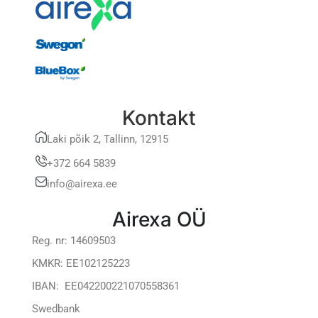
Kontakt
Laki põik 2, Tallinn, 12915
+372 664 5839
info@airexa.ee
Airexa OÜ
Reg. nr: 14609503
KMKR: EE102125223
IBAN: EE042200221070558361
Swedbank