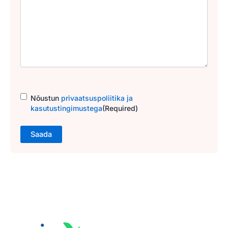
Consent
(Required)
Nõustun
privaatsuspoliitika ja
kasutustingimustega
(Required)