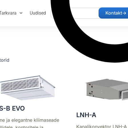
Search
Kontakt
Tarkvara
Uudised
torid
S-B EVO
LNH-A
ne ja elegantne kliimaseade
Kanalikonvektor LNH-A
llidele, kontoritele ja