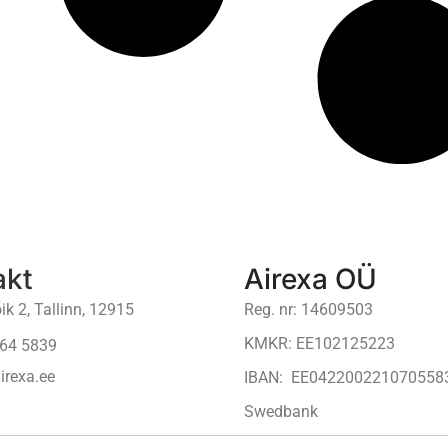
akt
Airexa OÜ
ik 2, Tallinn, 12915
Reg. nr: 14609503
KMKR: EE102125223
64 5839
irexa.ee
IBAN: EE042200221070558
Swedbank