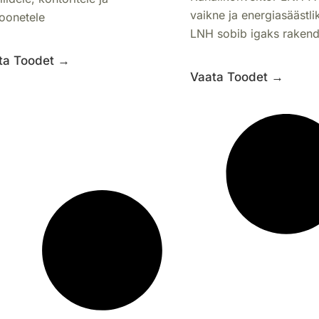
vaikne ja energiasäästlik
oonetele
LNH sobib igaks rakend
müratase on rangelt piir
ta Toodet →
Vaata Toodet →