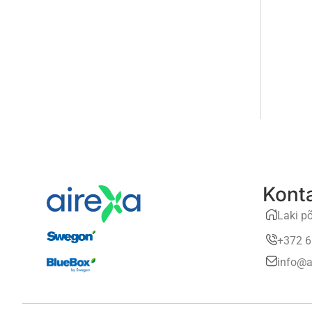
Kont
Laki põ
+372 6
info@a