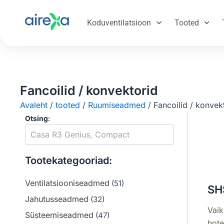
Koduventilatsioon
Tooted
Fancoilid / konvektorid
Avaleht
/
tooted
/
Ruumiseadmed
/
Fancoilid / konvek
Otsing
:
Tootekategooriad:
Ventilatsiooniseadmed
(51)
SH
Jahutusseadmed
(32)
Vaik
Süsteemiseadmed
(47)
hote