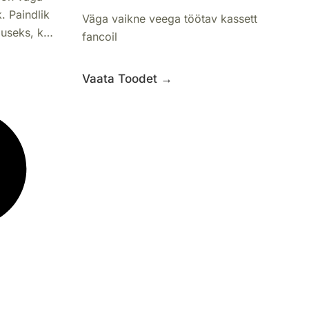
. Paindlik
Väga vaikne veega töötav kassett
useks, kus
fancoil
atud.
Vaata Toodet →